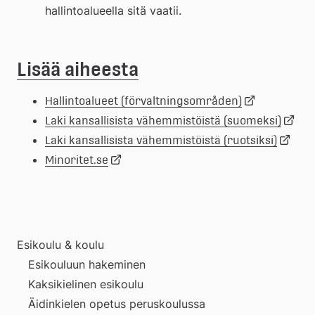
hallintoalueella sitä vaatii.  
Lisää aiheesta
Länk
Hallintoalueet (förvaltningsområden)
Länk
Laki kansallisista vähemmistöistä (suomeksi)
till
Länk
Laki kansallisista vähemmistöistä (ruotsiksi)
Länk
till
Minoritet.se
extern
till
till
extern
webbplats
extern
extern
webbp
Esikoulu & koulu
webbpl
Esikouluun hakeminen
webbplats
Kaksikielinen esikoulu
Äidinkielen opetus peruskoulussa