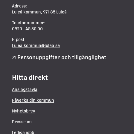
Adress:
Luleå kommun, 971 85 Luleå
Telefonnummer:
0920 - 45 30 00
E-post:
Lulea.kommun@lulea.se
Personuppgifter och tillgänglighet
Hitta direkt
Anslagstavla
Påverka din kommun
Nyhetsbrev
Pressrum
Lediga jobb