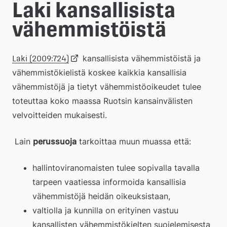
e
Laki kansallisista 
å
vähemmistöistä
k
Länk
 kansallisista vähemmistöistä ja 
Laki (2009:724)
o
vähemmistökielistä koskee kaikkia kansallisia 
m
vähemmistöjä ja tietyt vähemmistöoikeudet tulee 
till
m
toteuttaa koko maassa Ruotsin kansainvälisten 
velvoitteiden mukaisesti.
extern
u
n
 Lain 
perussuoja
 tarkoittaa muun muassa että:
webbplats
hallintoviranomaisten tulee sopivalla tavalla 
tarpeen vaatiessa informoida kansallisia 
vähemmistöjä heidän oikeuksistaan,
valtiolla ja kunnilla on erityinen vastuu 
kansallisten vähemmistökielten suojelemisesta 