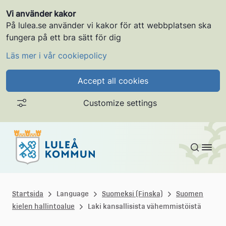
Vi använder kakor
På lulea.se använder vi kakor för att webbplatsen ska
fungera på ett bra sätt för dig
Läs mer i vår cookiepolicy
Accept all cookies
Customize settings
Gå till innehållet
L
u
Startsida
Language
Suomeksi (Finska)
Suomen
kielen hallintoalue
Laki kansallisista vähemmistöistä
l