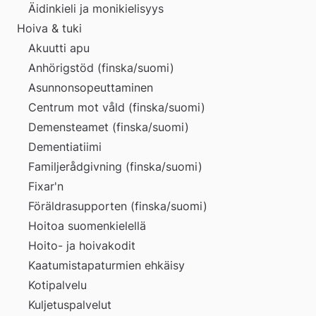
Äidinkieli ja monikielisyys
Hoiva & tuki
Akuutti apu
Anhörigstöd (finska/suomi)
Asunnonsopeuttaminen
Centrum mot våld (finska/suomi)
Demensteamet (finska/suomi)
Dementiatiimi
Familjerådgivning (finska/suomi)
Fixar'n
Föräldrasupporten (finska/suomi)
Hoitoa suomenkielellä
Hoito- ja hoivakodit
Kaatumistapaturmien ehkäisy
Kotipalvelu
Kuljetuspalvelut