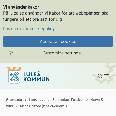
Vi använder kakor
På lulea.se använder vi kakor för att webbplatsen ska
fungera på ett bra sätt för dig
Läs mer i vår cookiepolicy
Accept all cookies
Customize settings
Gå till innehållet
L
u
Startsida
Language
Suomeksi (Finska)
Hoiva &
tuki
Anhörigstöd (finska/suomi)
l