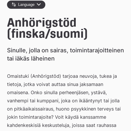
e
Language
å
Anhörigstöd 
k
(finska/suomi)
o
m
Sinulle, jolla on sairas, toimintarajoitteinen 
m
tai iäkäs läheinen
u
Omaistuki (Anhörigstöd) tarjoaa neuvoja, tukea ja 
n
tietoja, jotka voivat auttaa sinua jaksamaan 
omaisena. Onko sinulla perheenjäsen, ystävä, 
vanhempi tai kumppani, joka on ikääntynyt tai jolla 
on pitkäaikaissairaus, huono psyykkinen terveys tai 
jokin toimintarajoite? Voit käydä kanssamme 
kahdenkeskisiä keskusteluja, joissa saat rauhassa 