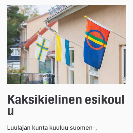
e
å
k
o
m
m
u
n
Kaksikielinen esikoul
u
Luulajan kunta kuuluu suomen-, 