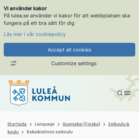
Vi använder kakor
På lulea.se använder vi kakor för att webbplatsen ska
fungera på ett bra sätt för dig
Läs mer i vår cookiepolicy
Accept all cookies
Customize settings
Gå till innehållet
L
u
Startsida
Language
Suomeksi (Finska)
Esikoulu &
koulu
Kaksikielinen esikoulu
l