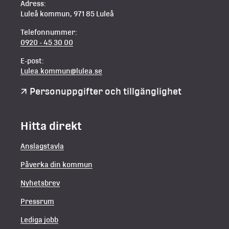
Adress:
Luleå kommun, 971 85 Luleå
Telefonnummer:
0920 - 45 30 00
E-post:
Lulea.kommun@lulea.se
Personuppgifter och tillgänglighet
Hitta direkt
Anslagstavla
Påverka din kommun
Nyhetsbrev
Pressrum
Lediga jobb