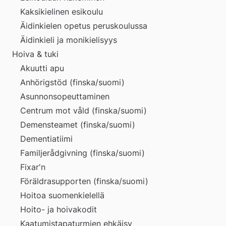
Kaksikielinen esikoulu
Äidinkielen opetus peruskoulussa
Äidinkieli ja monikielisyys
Hoiva & tuki
Akuutti apu
Anhörigstöd (finska/suomi)
Asunnonsopeuttaminen
Centrum mot våld (finska/suomi)
Demensteamet (finska/suomi)
Dementiatiimi
Familjerådgivning (finska/suomi)
Fixar'n
Föräldrasupporten (finska/suomi)
Hoitoa suomenkielellä
Hoito- ja hoivakodit
Kaatumistapaturmien ehkäisy