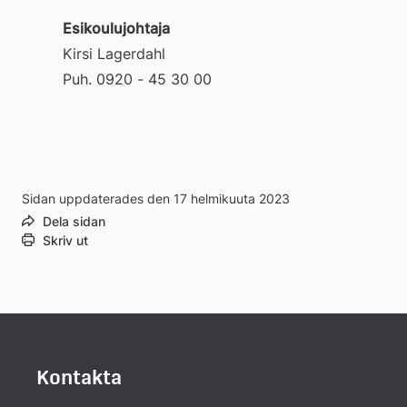
Esikoulujohtaja
till
Kirsi Lagerdahl
Puh. 0920 - 45 30 00 
extern
webbplats
Sidan uppdaterades den 17 helmikuuta 2023
Dela sidan
Skriv ut
Kontakta