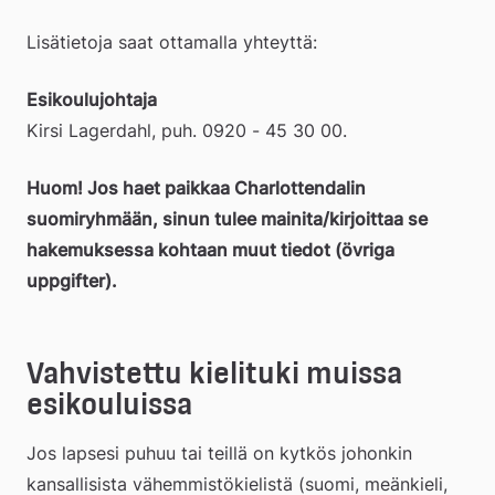
till
Lisätietoja saat ottamalla yhteyttä:
extern
Esikoulujohtaja
Kirsi Lagerdahl, puh. 0920 - 45 30 00.  
webbplats
Huom! Jos haet paikkaa Charlottendalin 
suomiryhmään, sinun tulee mainita/kirjoittaa se 
hakemuksessa kohtaan muut tiedot (övriga 
uppgifter).
Vahvistettu kielituki muissa 
esikouluissa
Jos lapsesi puhuu tai teillä on kytkös johonkin 
kansallisista vähemmistökielistä (suomi, meänkieli, 