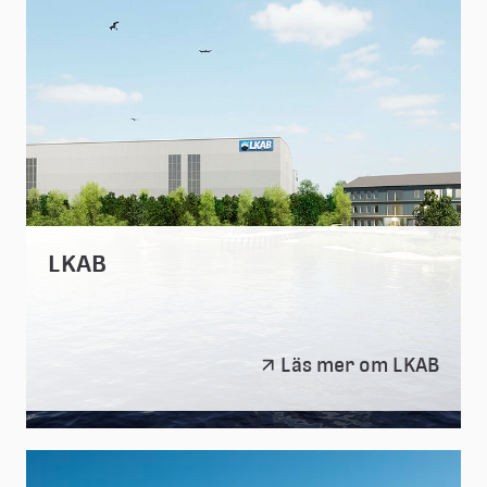
LKAB
LKAB
Läs mer om LKAB