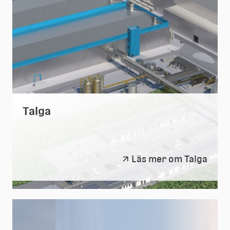
Talga
Talga
Läs mer om Talga