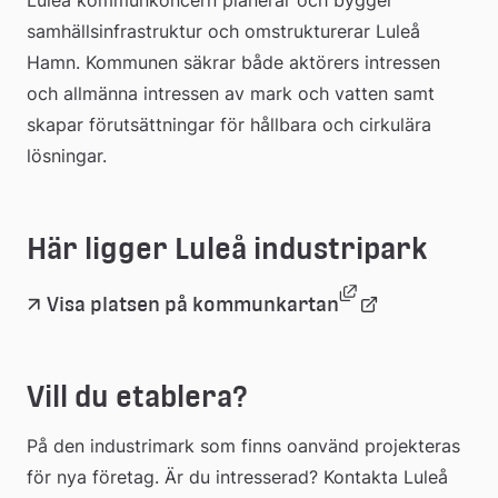
Luleå kommunkoncern planerar och bygger 
samhällsinfrastruktur och omstrukturerar Luleå 
Hamn. Kommunen säkrar både aktörers intressen 
och allmänna intressen av mark och vatten samt 
skapar förutsättningar för hållbara och cirkulära 
lösningar.
Här ligger Luleå industripark
Länk till annan
Länk 
Visa platsen på kommunkartan
till 
extern 
webbplats
Vill du etablera?
På den industrimark som finns oanvänd projekteras 
för nya företag. Är du intresserad? Kontakta Luleå 