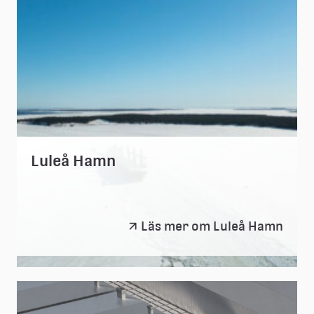
Luleå Hamn
Luleå
Läs mer om Luleå Hamn
Hamn