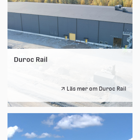
Duroc Rail
Duroc
Läs mer om Duroc Rail
Rail