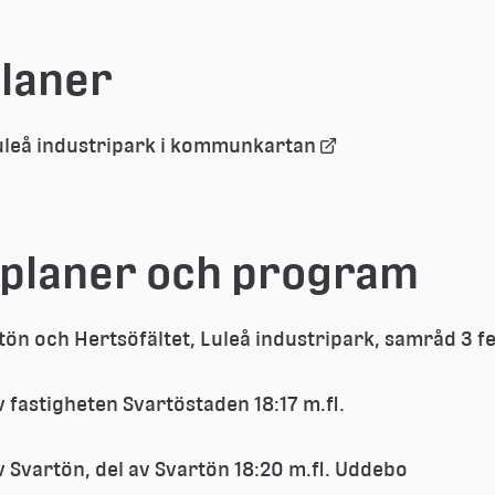
planer
Länk 
 Luleå industripark i kommunkartan
till 
extern 
webbplats
jplaner och program
tön och Hertsöfältet, Luleå industripark, samråd 3 f
av fastigheten Svartöstaden 18:17 m.fl.
 av Svartön, del av Svartön 18:20 m.fl. Uddebo