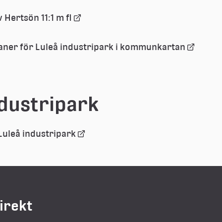
Länk 
v Hertsön 11:1 m fl
till 
extern 
Länk 
planer för Luleå industripark i kommunkartan
webbplats
till 
extern 
webbpla
dustripark
Länk 
Luleå industripark
till 
extern 
webbplats
direkt