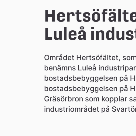
Hertsöfältet
Luleå indus
Området Hertsöfältet, som
benämns Luleå industripark
bostadsbebyggelsen på He
bostadsbebyggelsen på Her
Gräsörbron som kopplar sa
industriområdet på Svartö