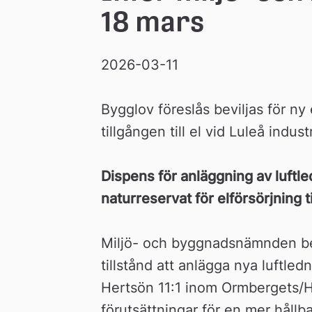
18 mars
2026-03-11
Bygglov föreslås beviljas för ny 
tillgången till el vid Luleå indust
Dispens för anläggning av luftl
naturreservat för elförsörjning t
Miljö- och byggnadsnämnden beslu
tillstånd att anlägga nya luftle
Hertsön 11:1 inom Ormbergets/He
förutsättningar för en mer hållb