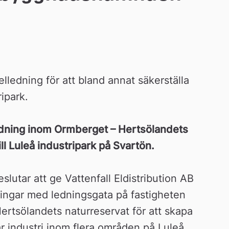
elledning för att bland annat 
säkerställa 
ripark.
edning inom Ormberget – Hertsölandets 
ill Luleå industripark på Svartön.
tar att ge Vattenfall Eldistribution AB 
dningar med ledningsgata på fastigheten 
rtsölandets naturreservat för att skapa 
ar industri inom flera områden på Luleå 