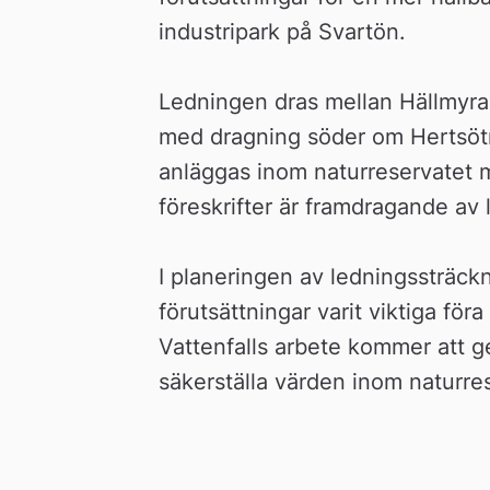
industripark på Svartön. 
Ledningen dras mellan Hällmyra
med dragning söder om Hertsöträs
anläggas inom naturreservatet m
föreskrifter är framdragande av l
I planeringen av ledningssträckn
förutsättningar varit viktiga föra
Vattenfalls arbete kommer att ge
säkerställa värden inom naturre