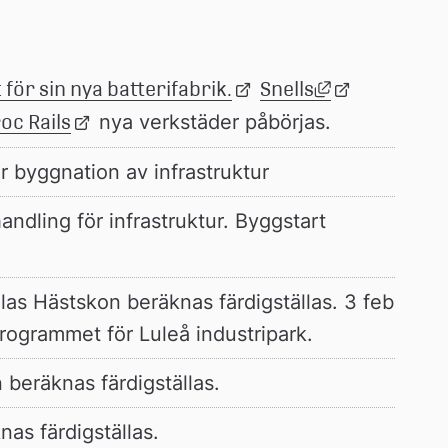
Länk till ann
för sin nya batterifabrik.
Länk 
Snells
Länk 
till 
till 
oc Rails
Länk 
 nya verkstäder påbörjas.
extern 
extern 
till 
byggnation av infrastruktur
webbplats
webbplats
extern 
webbplats
ndling för infrastruktur. Byggstart 
as Hästskon beräknas färdigställas. 3 feb 
rogrammet för Luleå industripark.
 beräknas färdigställas.
nas färdigställas.