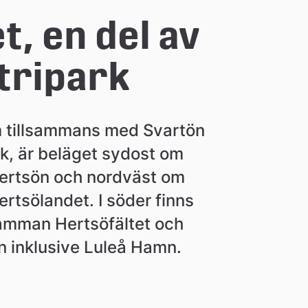
, en del av 
tripark
 tillsammans med Svartön 
, är beläget sydost om 
rtsön och nordväst om 
tsölandet. I söder finns 
mman Hertsöfältet och 
n inklusive Luleå Hamn.