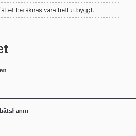
fältet beräknas vara helt utbyggt.
et
den
åbåtshamn