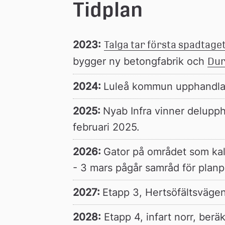
Tidplan
2023:
Talga tar första spadtaget 
bygger ny betongfabrik och 
Dur
2024: 
Luleå kommun upphandlar 
2025: 
Nyab Infra vinner deluppha
februari 2025.
2026: 
Gator på området som kall
- 3 mars pågår samråd för planp
2027: 
Etapp 3, Hertsöfältsvägen
2028:
 Etapp 4, infart norr, beräk