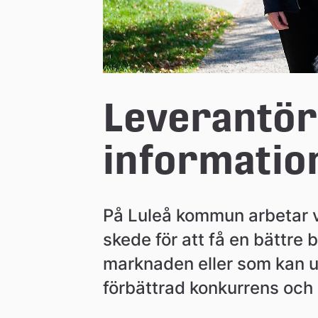
n
Leverantörs
informatio
På Luleå kommun arbetar vi 
skede för att få en bättre b
marknaden eller som kan utv
förbättrad konkurrens och 