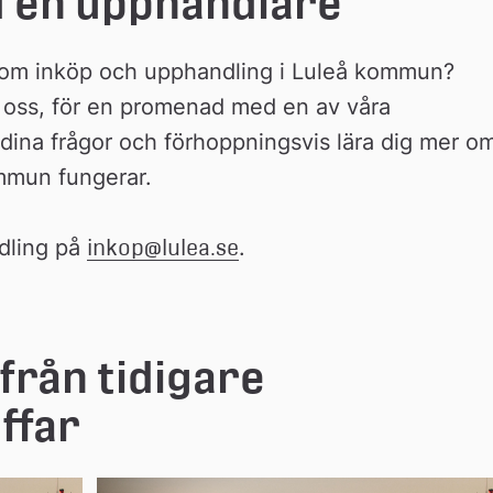
 en upphandlare
r om inköp och upphandling i Luleå kommun? 
oss, för en promenad med en av våra 
dina frågor och förhoppningsvis lära dig mer om
mmun fungerar.
dling på 
inkop@lulea.se
.
rån tidigare 
ffar