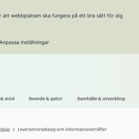
r att webbplatsen ska fungera på ett bra sätt för dig
Anpassa inställningar
Gå till innehållet
& stöd
Boende & gator
Samhälle & utveckling
inköp
Leverantörsdialog och informationsträffar