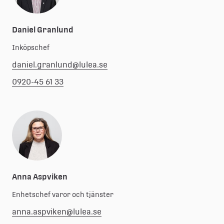
Daniel Granlund
Inköpschef
daniel.granlund@lulea.se
0920-45 61 33
Anna Aspviken
Enhetschef varor och tjänster
anna.aspviken@lulea.se