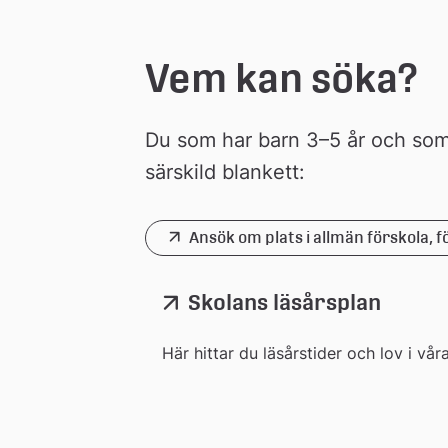
n
Vem kan söka?
Du som har barn 3–5 år och som i
särskild blankett:
 Ansök om plats i allmän förskola, f
Länk 
till 
extern
Skolans läsårsplan
webb
Här hittar du läsårstider och lov i vå