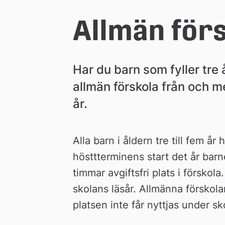
e
Allmän förs
å
Har du barn som fyller tre 
k
allmän förskola från och me
år.
o
m
Alla barn i åldern tre till fem år 
hösttterminens start det år barne
m
timmar avgiftsfri plats i förskol
skolans läsår. Allmänna förskola
u
platsen inte får nyttjas under sk