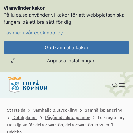
Vi använder kakor
På lulea.se använder vi kakor för att webbplatsen ska
fungera på ett bra sätt för dig
Läs mer i vår cookiepolicy
Godkänn alla kakor
Anpassa inställningar
Gå till innehållet
L
u
Startsida
Samhälle & utveckling
Samhällsplanering
Detaljplaner
Pågående detaljplaner
Förslag till ny
l
Detaljplan för del av Svartön, del av Svartön 18:20 m.fl.
Uddebo