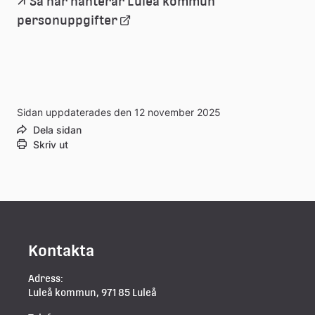
Så här hanterar Luleå kommun 
Länk
personuppgifter
till
extern
Sidan uppdaterades den 12 november 2025
webbplats
Dela sidan
Skriv ut
Kontakta
Adress:
Luleå kommun, 971 85 Luleå