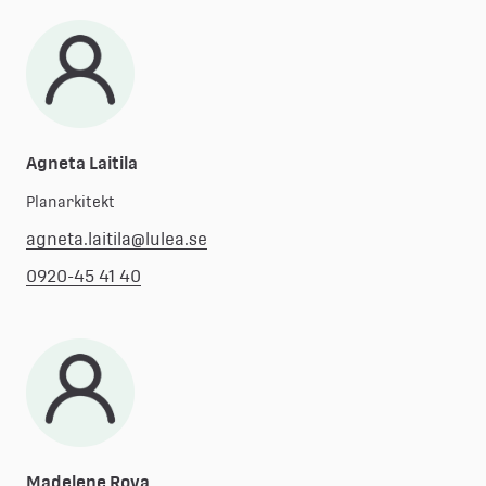
Agneta Laitila
Planarkitekt
agneta.laitila@lulea.se
0920-45 41 40
Madelene Rova