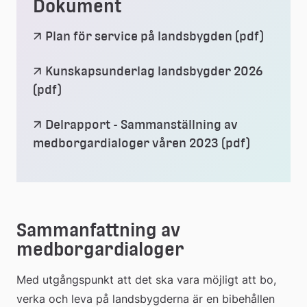
Dokument
(pdf, 3.
Länk
Plan för service på landsbygden (pdf)
till
Kunskapsunderlag landsbygder 2026 
(pdf, 17.4 mb.)
Länk
(pdf)
ett
till
Delrapport - Sammanställning av 
dokum
(pdf, 2.5 
Länk
medborgardialoger våren 2023 (pdf)
ett
till
dokument
ett
Sammanfattning av 
dokumen
medborgardialoger
Med utgångspunkt att det ska vara möjligt att bo, 
verka och leva på landsbygderna är en bibehållen 