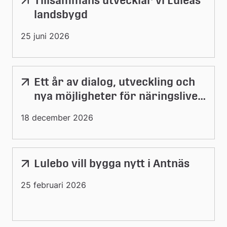
Tillsammans utvecklar vi Luleås
till
landsbygd
extern
webbplats
25 juni 2026
Ett år av dialog, utveckling och
Länk
till
nya möjligheter för näringslivet
extern
i Luleå
webbplats
18 december 2026
Lulebo vill bygga nytt i Antnäs
Länk
till
25 februari 2026
extern
webbplats