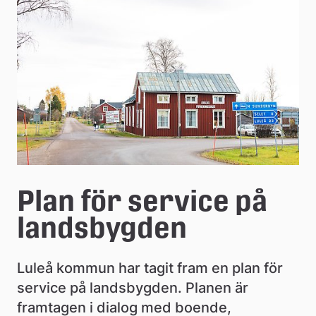
e
å
k
o
m
m
u
n
Plan för service på 
landsbygden
Luleå kommun har tagit fram en plan för 
service på landsbygden. Planen är 
framtagen i dialog med boende, 