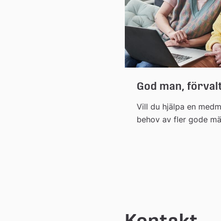
God man, förval
förmyndare
Vill du hjälpa en medm
behov av fler gode mä