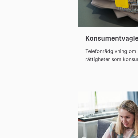
n
Konsumentvägle
Telefonrådgivning om 
rättigheter som konsu
på en vara eller tjänst.