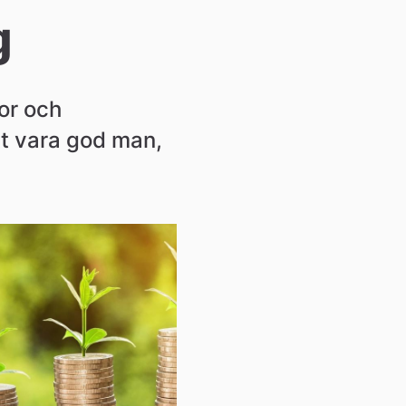
g
r och 
t vara god man, 