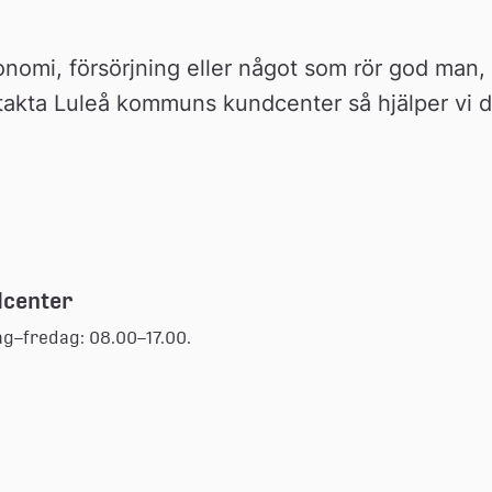
nomi, försörjning eller något som rör god man, f
akta Luleå kommuns kundcenter så hjälper vi di
dcenter
ag–fredag: 08.00–17.00.