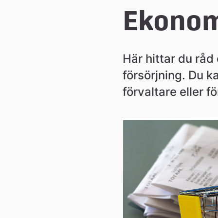
e
Ekonom
å
Här hittar du råd
k
försörjning. Du k
förvaltare eller 
o
m
m
u