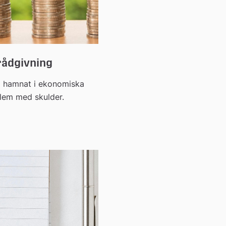
rådgivning
m hamnat i ekonomiska
blem med skulder.