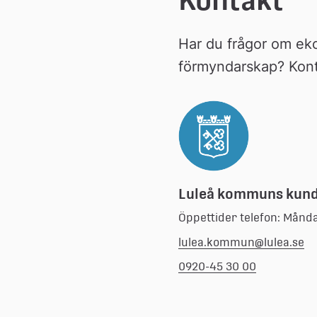
Kontakt
Har du frågor om eko
förmyndarskap? Kont
Luleå kommuns kun
Öppettider telefon: Månd
lulea.kommun@lulea.se
0920-45 30 00