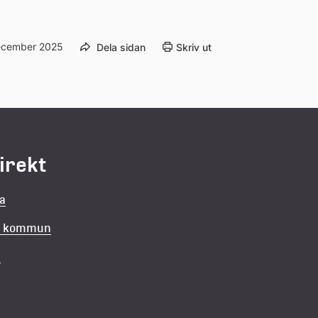
ecember 2025
Dela sidan
Skriv ut
direkt
la
in kommun
v