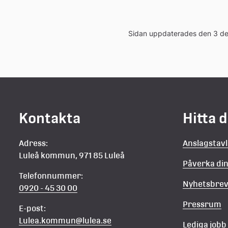
Sidan uppdaterades den 3 d
Kontakta
Hitta 
Adress:
Anslagstav
Luleå kommun, 971 85 Luleå
Påverka d
Telefonnummer:
Nyhetsbre
0920 - 45 30 00
Pressrum
E-post:
Lulea.kommun@lulea.se
Lediga jobb