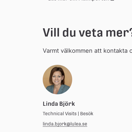
till 
extern 
webbpla
Vill du veta mer
Varmt välkommen att kontakta os
Linda Björk
Technical Visits | Besök
linda.bjork@lulea.se