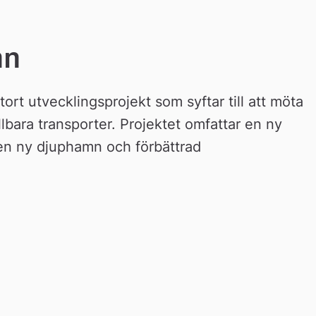
mn
ort utvecklingsprojekt som syftar till att möta 
bara transporter. Projektet omfattar en ny 
en ny djuphamn och förbättrad 
k 
rn 
bplats