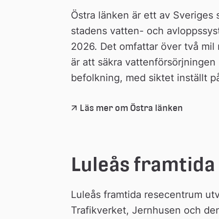
Östra länken är ett av Sveriges s
stadens vatten- och avloppssyst
2026. Det omfattar över två mil 
är att säkra vattenförsörjninge
befolkning, med siktet inställt 
Läs mer om Östra länken
Luleås framtid
Luleås framtida resecentrum ut
Trafikverket, Jernhusen och den 