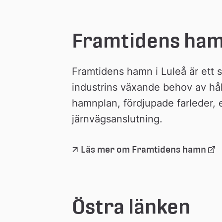
n
Framtidens ha
Framtidens hamn i Luleå är ett st
industrins växande behov av håll
hamnplan, fördjupade farleder, 
järnvägsanslutning.
Län
Läs mer om Framtidens hamn
till 
exte
web
Östra länken