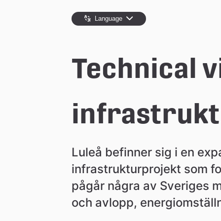
e
Language
å
Technical vi
k
o
infrastruk
m
Luleå befinner sig i en exp
m
infrastrukturprojekt som f
pågår några av Sveriges m
u
och avlopp, energiomställn