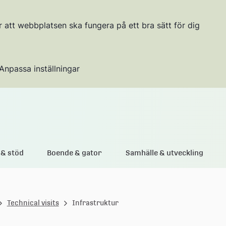
r att webbplatsen ska fungera på ett bra sätt för dig
Anpassa inställningar
Gå till innehållet
& stöd
Boende & gator
Samhälle & utveckling
Technical visits
Infrastruktur