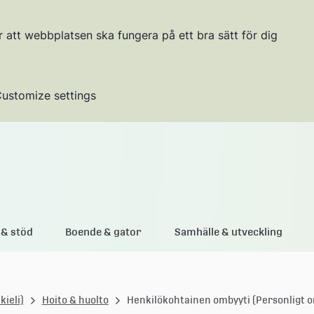
r att webbplatsen ska fungera på ett bra sätt för dig
ustomize settings
Gå till innehållet
& stöd
Boende & gator
Samhälle & utveckling
ieli)
Hoito & huolto
Henkilökohtainen ombyyti (Personligt 