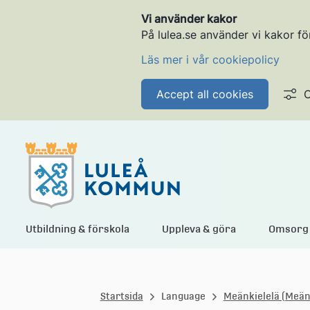
Vi använder kakor
På lulea.se använder vi kakor fö
Läs mer i vår cookiepolicy
Accept all cookies
C
L
Utbildning & förskola
Uppleva & göra
Omsorg 
u
Startsida
Language
Meänkielelä (Meänk