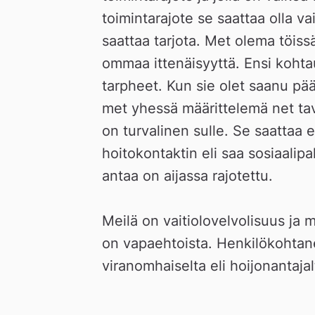
n
toimintarajote se saattaa olla va
saattaa tarjota. Met olema töissä
ommaa ittenäisyyttä. Ensi koht
tarpheet. Kun sie olet saanu pää
met yhessä määrittelemä net tavo
on turvalinen sulle. Se saattaa e
hoitokontaktin eli saa sosiaalip
antaa on aijassa rajotettu.
Meilä on vaitiolovelvolisuus ja m
on vapaehtoista. Henkilökohtanen
viranomhaiselta eli hoijonantajal