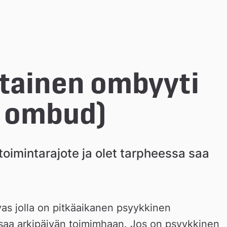
tainen ombyyti 
t ombud)
 toimintarajote ja olet tarpheessa saa 
as jolla on pitkäaikanen psyykkinen 
a saa arkipäivän toimimhaan. Jos on psyykkinen 