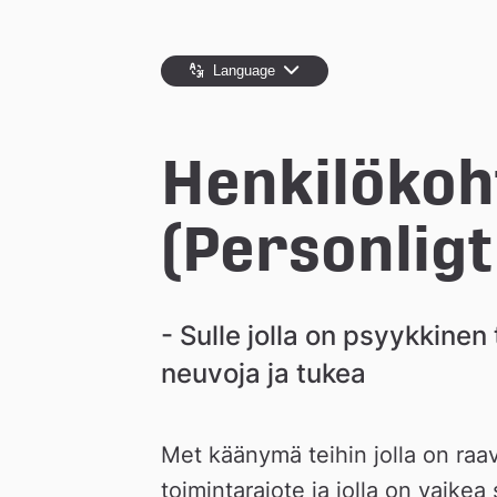
l
e
Language
å
Henkilökoh
k
(Personlig
o
m
- Sulle jolla on psyykkinen
neuvoja ja tukea
m
u
Met käänymä teihin jolla on raav
toimintarajote ja jolla on vaike