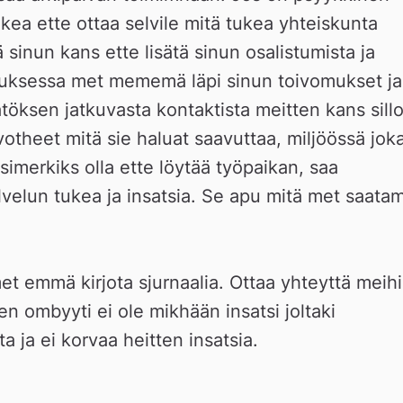
ikea ette ottaa selvile mitä tukea yhteiskunta 
 sinun kans ette lisätä sinun osalistumista ja 
auksessa met mememä läpi sinun toivomukset ja 
töksen jatkuvasta kontaktista meitten kans sillo
theet mitä sie haluat saavuttaa, miljöössä joka
simerkiks olla ette löytää työpaikan, saa 
alvelun tukea ja insatsia. Se apu mitä met saatam
et emmä kirjota sjurnaalia. Ottaa yhteyttä meihi
 ombyyti ei ole mikhään insatsi joltaki 
ta ja ei korvaa heitten insatsia.