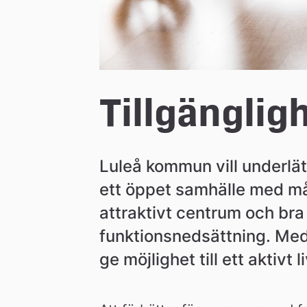
n
Tillgänglig
Luleå kommun vill underlätt
ett öppet samhälle med mång
attraktivt centrum och bra
funktionsnedsättning. Med en
ge möjlighet till ett aktivt li