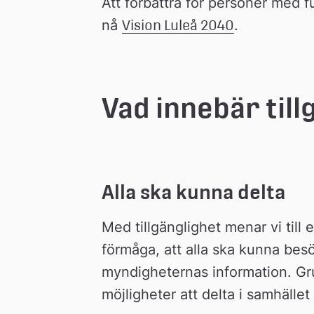
Att förbättra för personer med f
nå 
Vision Luleå 2040
.
Vad innebär till
Alla ska kunna delta
Med tillgänglighet menar vi till e
förmåga, att alla ska kunna besöka
myndigheternas information. Gru
möjligheter att delta i samhälle