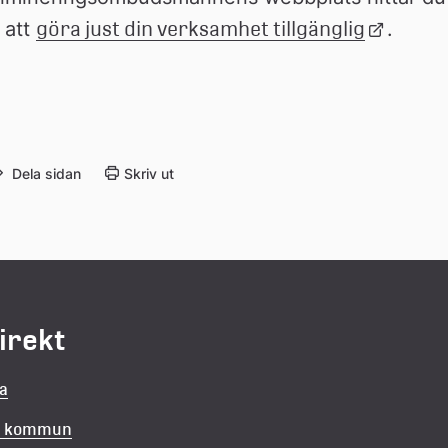
att 
göra just din verksamhet tillgänglig
Länk 
.
till 
extern 
webbpla
Dela sidan
Skriv ut
direkt
la
in kommun