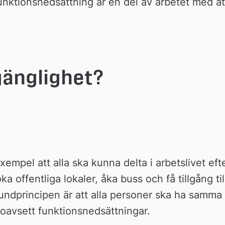
unktionsnedsättning är en del av arbetet med att
gänglighet?
xempel att alla ska kunna delta i arbetslivet efte
 offentliga lokaler, åka buss och få tillgång till
ndprincipen är att alla personer ska ha samma 
t oavsett funktionsnedsättningar. 