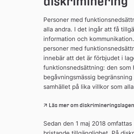
diskriminering 
Personer med funktionsnedsättni
alla andra. I det ingår att få till
information och kommunikation. D
personer med funktionsnedsättn
innebär att det är förbjudet i la
funktionsnedsättning: den som ha
begåvningsmässig begränsning ska
samhället på lika villkor som all
Läs mer om diskrimineringslagen
Sedan den 1 maj 2018 omfattas al
bristande tillgänglighet. På di