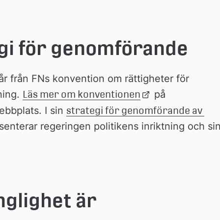
egi för genomförande
går från FNs konvention om rättigheter för 
ing. 
Läs mer om konventionen
Länk 
 på 
till 
bbplats. I sin 
strategi för genomförande av 
extern 
senterar regeringen politikens inriktning och sin
webbplats
lats
nglighet är 