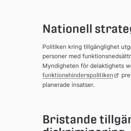
Nationell strat
Politiken kring tillgänglighet ut
personer med funktionsnedsättn
Myndigheten för delaktighets we
funktionshinderspolitiken
Länk 
 pre
till 
planerade insatser.
extern 
webbp
Bristande tillgä