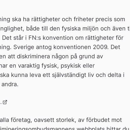
ng ska ha rättigheter och friheter precis som 
gänglighet, både till den fysiska miljön och även til
et står i FN:s konvention om rättigheter för 
ing. Sverige antog konventionen 2009. Det 
gen att diskriminera någon på grund av 
r en varaktig fysisk, psykisk eller 
 kunna leva ett självständigt liv och delta i 
a andra.
Länk 
.
till 
extern 
la företag, oavsett storlek, av förbudet mot 
webbplats
skrimineringsombudsmannens webbplats hittar du 