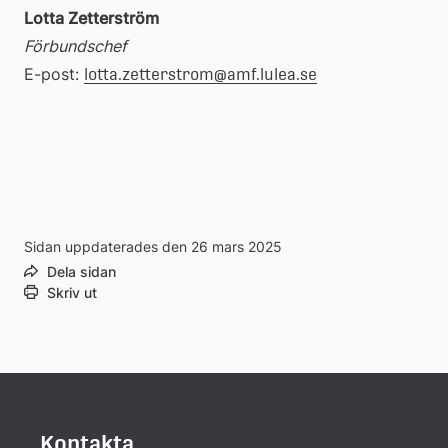
till
Lotta Zetterström
Förbundschef
extern
E-post: 
lotta.zetterstrom@amf.lulea.se
webbplats
Sidan uppdaterades den 26 mars 2025
Dela sidan
Skriv ut
Kontakta