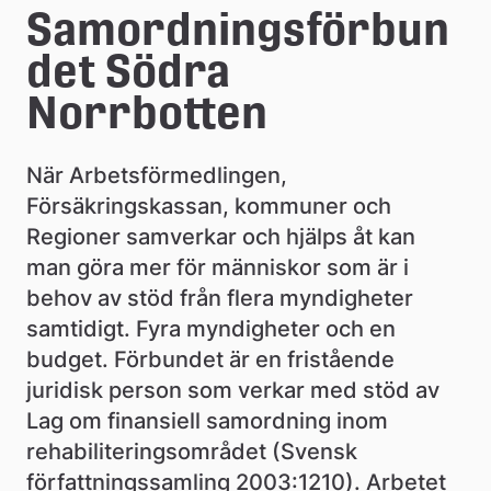
e
Samordningsförbun
å
det Södra 
k
Norrbotten
o
När Arbetsförmedlingen, 
m
Försäkringskassan, kommuner och 
m
Regioner samverkar och hjälps åt kan 
u
man göra mer för människor som är i 
behov av stöd från flera myndigheter 
n
samtidigt. Fyra myndigheter och en 
budget. Förbundet är en fristående 
juridisk person som verkar med stöd av 
Lag om finansiell samordning inom 
rehabiliteringsområdet (Svensk 
författningssamling 2003:1210). Arbetet 