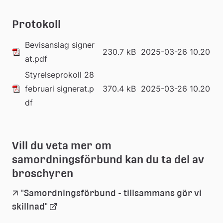
Protokoll
Filer tillgängliga för nedladdning
Ikon som illustrerar filtyp
Filnamn
Filstorlek
Datum fil
Bevisanslag signer
230.7 kB
2025-03-26 10.20
Pdf, 230.7 kB.
at.pdf
Styrelseprokoll 28
februari signerat.p
370.4 kB
2025-03-26 10.20
Pdf, 370.4 kB.
df
Vill du veta mer om 
samordningsförbund kan du ta del av 
broschyren
"Samordningsförbund - tillsammans gör vi 
Länk
skillnad"