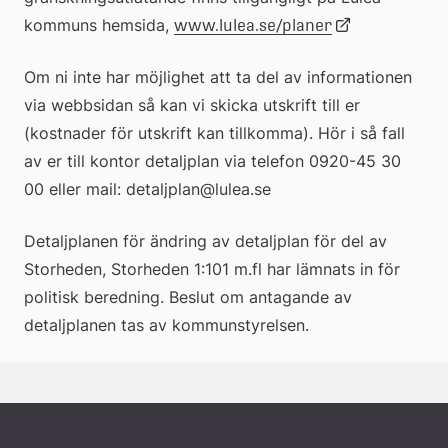
kommuns hemsida, 
Länk 
www.lulea.se/planer
till 
Om ni inte har möjlighet att ta del av informationen 
extern 
via webbsidan så kan vi skicka utskrift till er 
webbplats
(kostnader för utskrift kan tillkomma). Hör i så fall 
av er till kontor detaljplan via telefon 0920-45 30 
00 eller mail: detaljplan@lulea.se 
Detaljplanen för ändring av detaljplan för del av 
Storheden, Storheden 1:101 m.fl har lämnats in för 
politisk beredning. Beslut om antagande av 
detaljplanen tas av kommunstyrelsen.