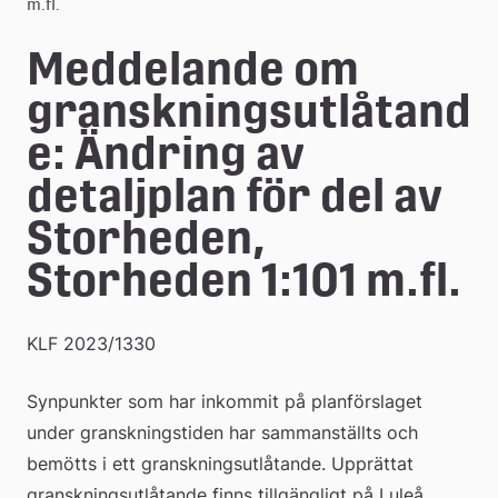
e
m.fl.
å
Meddelande om 
k
granskningsutlåtand
o
e: Ändring av 
m
detaljplan för del av 
m
Storheden, 
u
Storheden 1:101 m.fl.
n
KLF 2023/1330
Synpunkter som har inkommit på planförslaget 
under granskningstiden har sammanställts och 
bemötts i ett granskningsutlåtande. Upprättat 
granskningsutlåtande finns tillgängligt på Luleå 