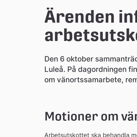
e
Ärenden inf
å
arbetsutsk
k
Den 6 oktober sammanträde
o
Luleå. På dagordningen fin
om vänortssamarbete, rem
m
m
Motioner om vä
u
Arbetsutskottet ska behandla mo