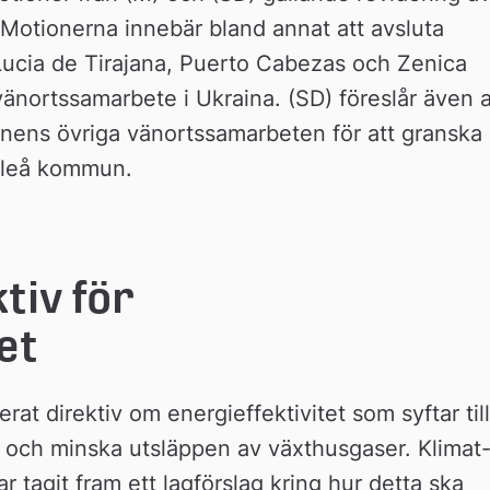
tionerna innebär bland annat att avsluta 
ucia de Tirajana, Puerto Cabezas och Zenica 
vänortssamarbete i Ukraina. (SD) föreslår även at
ens övriga vänortssamarbeten för att granska 
uleå kommun.
iv för 
et
t direktiv om energieffektivitet som syftar till 
U och minska utsläppen av växthusgaser. Klimat-
 tagit fram ett lagförslag kring hur detta ska 