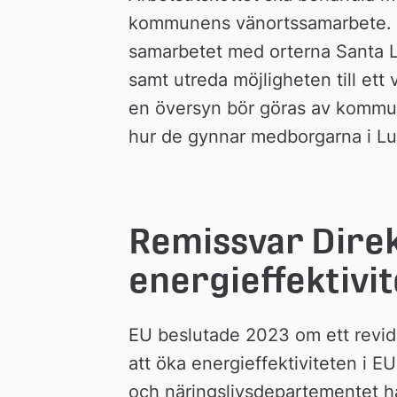
n
kommunens vänortssamarbete. Mo
samarbetet med orterna Santa L
samt utreda möjligheten till ett 
en översyn bör göras av kommun
hur de gynnar medborgarna i L
Remissvar Direkt
energieffektivit
EU beslutade 2023 om ett revidera
att öka energieffektiviteten i E
och näringslivsdepartementet har