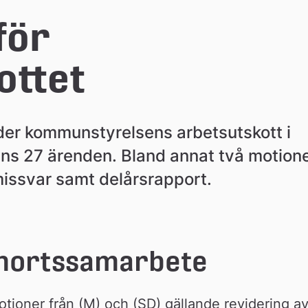
ör 
ottet
r kommunstyrelsens arbetsutskott i 
ns 27 ärenden. Bland annat två motione
issvar samt delårsrapport.
nortssamarbete
tioner från (M) och (SD) gällande revidering av