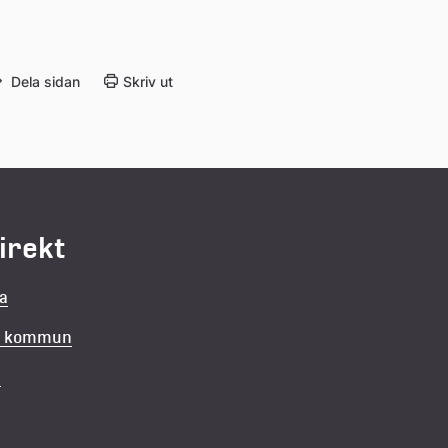
Dela sidan
Skriv ut
direkt
la
in kommun
v