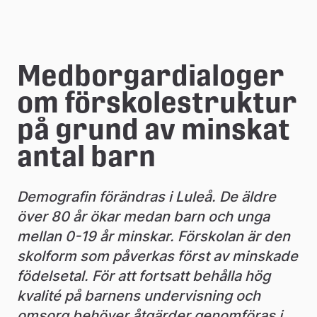
e
å
k
Medborgardialoger 
o
om förskolestruktur 
m
på grund av minskat 
m
antal barn
u
n
Demografin förändras i Luleå. De äldre 
över 80 år ökar medan barn och unga 
mellan 0-19 år minskar. Förskolan är den 
skolform som påverkas först av minskade 
födelsetal. För att fortsatt behålla hög 
kvalité på barnens undervisning och 
omsorg behöver åtgärder genomföras i 