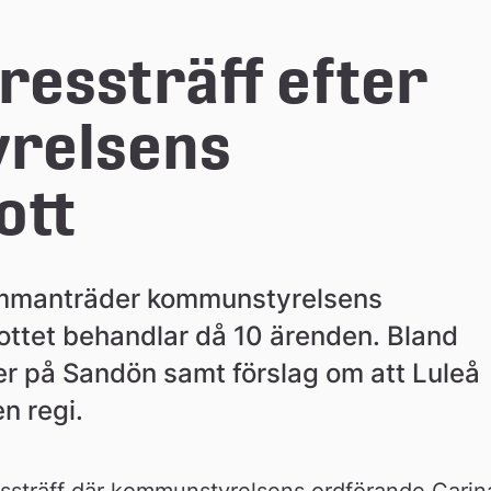
ressträff efter 
elsens 
ott
mmanträder kommunstyrelsens 
kottet behandlar då 10 ärenden. Bland 
er på Sandön samt förslag om att Luleå 
n regi.
essträff där kommunstyrelsens ordförande Carina