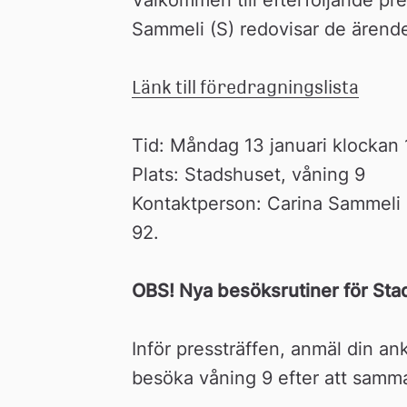
n
Sammeli (S) redovisar de ärend
Länk till föredragningslista
Tid: Måndag 13 januari klockan 
Plats: Stadshuset, våning 9
Kontaktperson: Carina Sammeli 
92.
OBS! Nya besöksrutiner för Sta
Inför pressträffen, anmäl din an
besöka våning 9 efter att samma