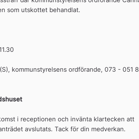
en som utskottet behandlat.
11.30
(S), kommunstyrelsens ordförande, 073 - 051 87
dshuset
komst i receptionen och invänta klartecken att 
nträdet avslutats. Tack för din medverkan.