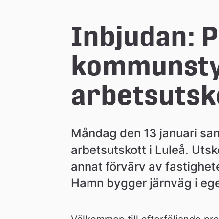
l
e
Inbjudan: P
å
kommunstyr
k
arbetsutsk
o
Måndag den 13 januari sa
m
arbetsutskott i Luleå. Uts
annat förvärv av fastighet
m
Hamn bygger järnväg i ege
u
Välkommen till efterföljande pr