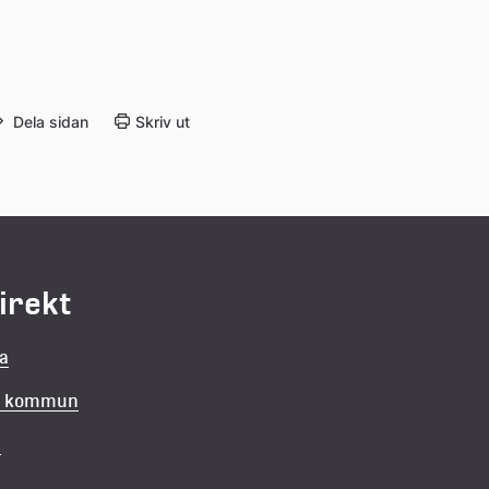
Dela sidan
Skriv ut
direkt
la
in kommun
v