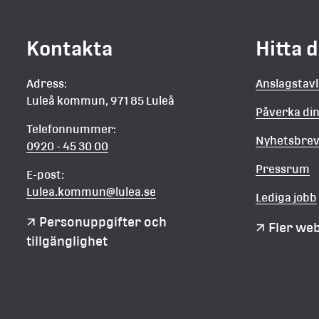
n
Kontakta
Hitta 
Adress:
Anslagstav
Luleå kommun, 971 85 Luleå
Påverka d
Telefonnummer:
Nyhetsbre
0920 - 45 30 00
Pressrum
E-post:
Lulea.kommun@lulea.se
Lediga jobb
Personuppgifter och 
Fler we
tillgänglighet