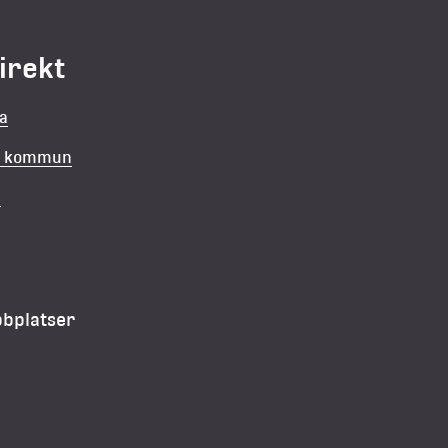
direkt
la
in kommun
v
bbplatser