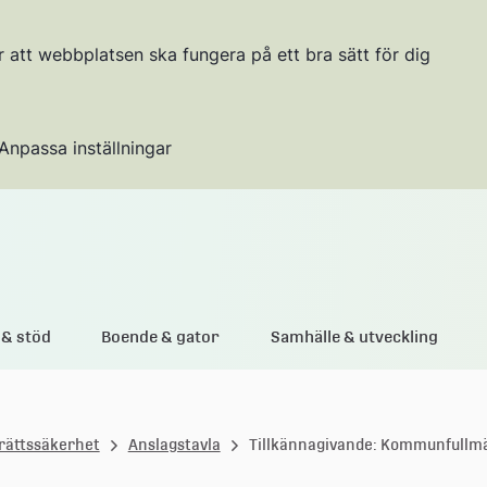
r att webbplatsen ska fungera på ett bra sätt för dig
Anpassa inställningar
Gå till innehållet
& stöd
Boende & gator
Samhälle & utveckling
rättssäkerhet
Anslagstavla
Tillkännagivande: Kommunfullm