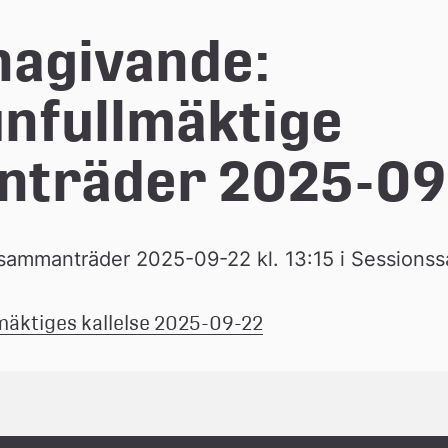
nagivande: 
fullmäktige 
träder 2025-09
ammanträder 2025-09-22 kl. 13:15 i Sessionssa
(pdf, 57.2 mb.)
mäktiges kallelse 2025-09-22
Länk 
till 
ett 
dokument