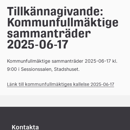
e
Tillkännagivande: 
å
Kommunfullmäktige 
k
sammanträder 
o
2025-06-17
m
m
Kommunfullmäktige sammanträder 2025-06-17 kl. 
u
9:00 i Sessionssalen, Stadshuset.
n
(pdf.)
Länk 
Länk till kommunfullmäktiges kallelse 2025-06-17
till 
ett 
dokum
Kontakta